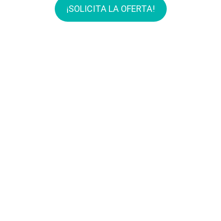
¡SOLICITA LA OFERTA!
AHORA, TAMBIÉN CLASES
TEÓRICAS ONLINE