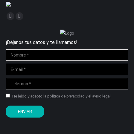
Encuéntranos en:
Facebook
Linkedin
page
page
opens
opens
¡Déjanos tus datos y te llamamos!
in
in
new
new
Nombre *
window
window
E-mail *
Teléfono *
He leído y acepto la
política de privacidad y el aviso legal
ENVIAR