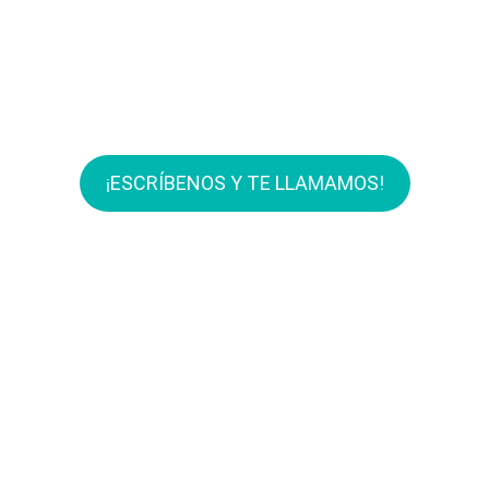
TEÓRICOS DE EMT
¡Adelanta al resto!
¡ESCRÍBENOS Y TE LLAMAMOS!
Ahora, también
clases teóricas
online para permiso
de coche y moto.