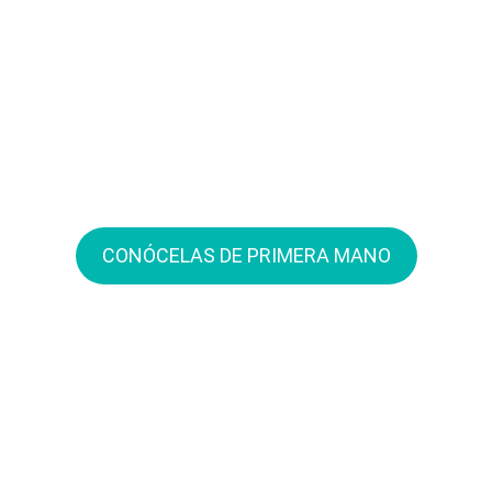
No hay nada más
importante que las
opiniones de nuestros ex
alumnos
CONÓCELAS DE PRIMERA MANO